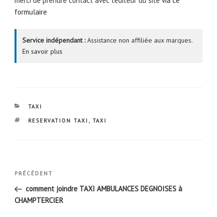
merci de prendre contact avec l’éditeur du site
via ce
formulaire
Service indépendant :
Assistance non affiliée aux marques.
En savoir plus
CATÉGORIES
TAXI
ÉTIQUETTES
RESERVATION TAXI
,
TAXI
Navigation
Article
PRÉCÉDENT
de
précédent
comment joindre TAXI AMBULANCES DEGNOISES à
l’article
CHAMPTERCIER