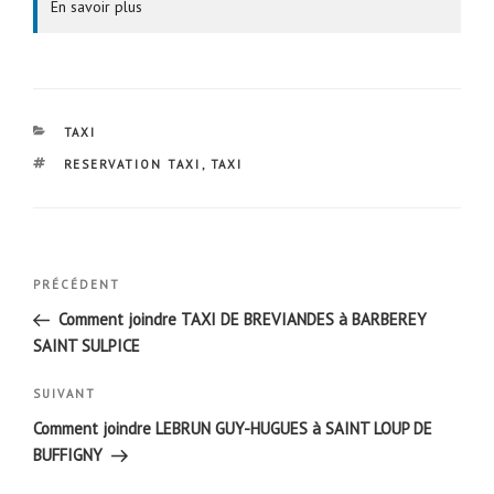
En savoir plus
CATÉGORIES
TAXI
ÉTIQUETTES
RESERVATION TAXI
,
TAXI
Navigation
Article
PRÉCÉDENT
de
précédent
Comment joindre TAXI DE BREVIANDES à BARBEREY
l’article
SAINT SULPICE
Article
SUIVANT
suivant
Comment joindre LEBRUN GUY-HUGUES à SAINT LOUP DE
BUFFIGNY