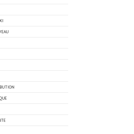
XI
'EAU
IBUTION
QUE
NTE