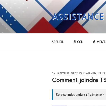
Aller
au
ASSISTANCE
contenu
principal
ACCUEIL
📄 CGU
📄 MENT
PUBLIÉ
17 JANVIER 2022
PAR
ADMINISTRA
LE
Comment joindre T
Service indépendant :
Assistance no