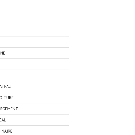
S
GNE
BATEAU
OITURE
ERGEMENT
CAL
INAIRE