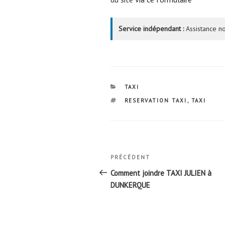
Service indépendant :
Assistance no
CATÉGORIES
TAXI
ÉTIQUETTES
RESERVATION TAXI
,
TAXI
Navigation
Article
PRÉCÉDENT
de
précédent
Comment joindre TAXI JULIEN à
l’article
DUNKERQUE