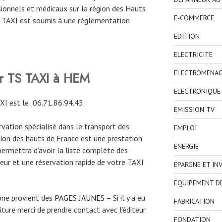
ionnels et médicaux sur la région des Hauts
E-COMMERCE
de TAXI est soumis à une réglementation
EDITION
ELECTRICITE
ELECTROMENA
er TS TAXI à HEM
ELECTRONIQUE
XI est le
06.71.86.94.45.
EMISSION TV
ervation spécialisé dans le transport des
EMPLOI
gion des hauts de France est une prestation
ENERGIE
permettra d’avoir la liste complète des
eur et une réservation rapide de votre TAXI
EPARGNE ET IN
EQUIPEMENT D
one provient des
PAGES JAUNES
– Si il y a eu
FABRICATION
ture merci de prendre contact avec l’éditeur
FONDATION