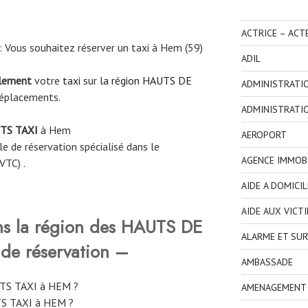
ACTRICE – ACT
Vous souhaitez réserver un taxi à Hem (59)
ADIL
.
ilement
votre
taxi
sur
la région HAUTS DE
ADMINISTRATI
déplacements.
ADMINISTRATI
TS TAXI
à
Hem
AEROPORT
e de réservation spécialisé dans le
AGENCE IMMOBI
VTC) .
AIDE A DOMICIL
AIDE AUX VICT
ns la région des HAUTS DE
ALARME ET SUR
de réservation –
AMBASSADE
 TS TAXI à HEM ?
AMENAGEMENT I
TS TAXI à HEM ?