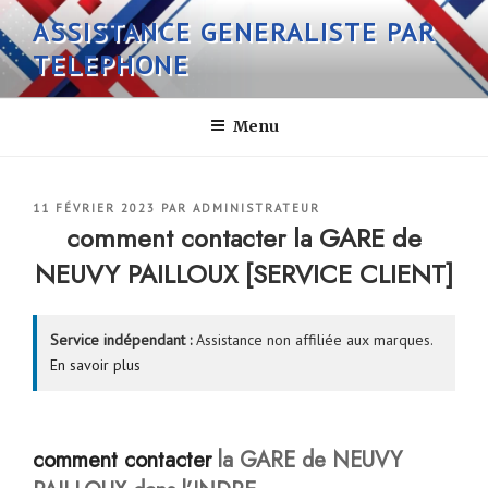
Aller
ASSISTANCE GENERALISTE PAR
au
TELEPHONE
contenu
principal
Menu
PUBLIÉ
11 FÉVRIER 2023
PAR
ADMINISTRATEUR
LE
comment contacter la GARE de
NEUVY PAILLOUX [SERVICE CLIENT]
Service indépendant :
Assistance non affiliée aux marques.
En savoir plus
comment contacter
la GARE de NEUVY