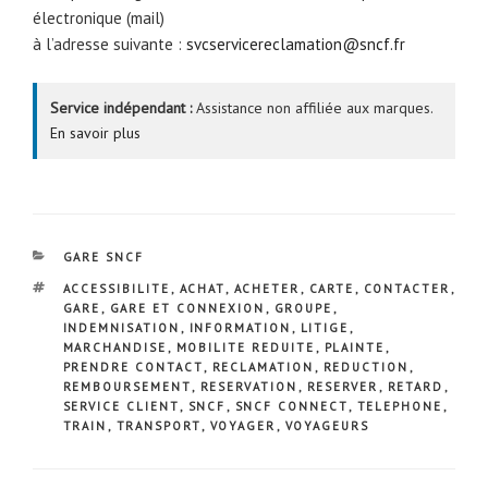
électronique (mail)
à l’adresse suivante :
svcservicereclamation@sncf.fr
Service indépendant :
Assistance non affiliée aux marques.
En savoir plus
CATÉGORIES
GARE SNCF
ÉTIQUETTES
ACCESSIBILITE
,
ACHAT
,
ACHETER
,
CARTE
,
CONTACTER
,
GARE
,
GARE ET CONNEXION
,
GROUPE
,
INDEMNISATION
,
INFORMATION
,
LITIGE
,
MARCHANDISE
,
MOBILITE REDUITE
,
PLAINTE
,
PRENDRE CONTACT
,
RECLAMATION
,
REDUCTION
,
REMBOURSEMENT
,
RESERVATION
,
RESERVER
,
RETARD
,
SERVICE CLIENT
,
SNCF
,
SNCF CONNECT
,
TELEPHONE
,
TRAIN
,
TRANSPORT
,
VOYAGER
,
VOYAGEURS