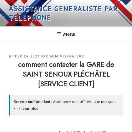
Aller
ASSISTANCE GENERALISTE PAR
au
TELEPHONE
contenu
principal
Menu
PUBLIÉ
8 FÉVRIER 2023
PAR
ADMINISTRATEUR
LE
comment contacter la GARE de
SAINT SENOUX PLÉCHÂTEL
[SERVICE CLIENT]
Service indépendant :
Assistance non affiliée aux marques.
En savoir plus