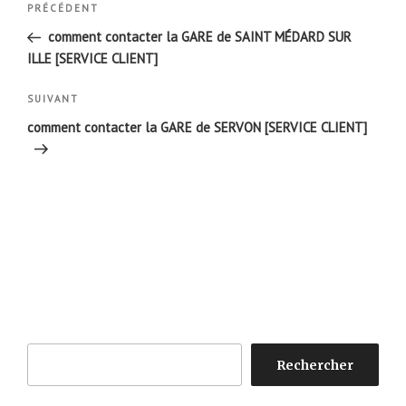
Article
PRÉCÉDENT
de
précédent
comment contacter la GARE de SAINT MÉDARD SUR
l’article
ILLE [SERVICE CLIENT]
Article
SUIVANT
suivant
comment contacter la GARE de SERVON [SERVICE CLIENT]
Rechercher
Rechercher