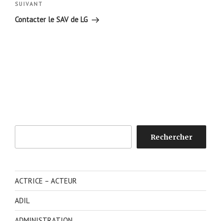
Article
SUIVANT
suivant
Contacter le SAV de LG
Rechercher
Rechercher
ACTRICE – ACTEUR
ADIL
ADMINISTRATION