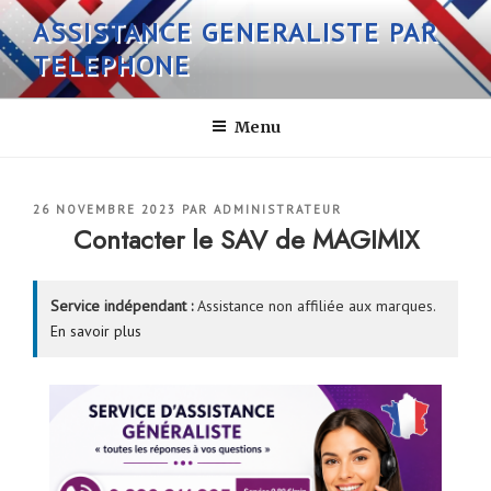
Aller
ASSISTANCE GENERALISTE PAR
au
TELEPHONE
contenu
principal
Menu
PUBLIÉ
26 NOVEMBRE 2023
PAR
ADMINISTRATEUR
LE
Contacter le SAV de MAGIMIX
Service indépendant :
Assistance non affiliée aux marques.
En savoir plus