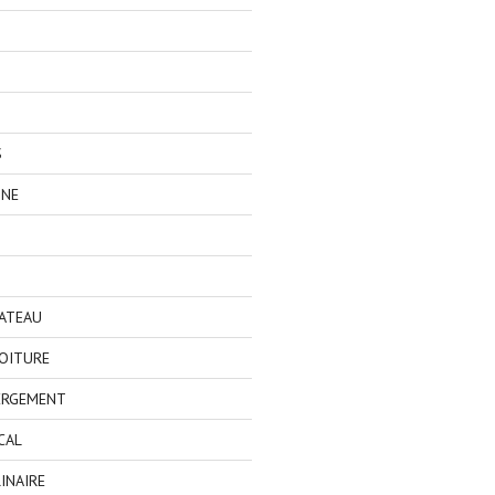
S
GNE
BATEAU
OITURE
ERGEMENT
CAL
INAIRE