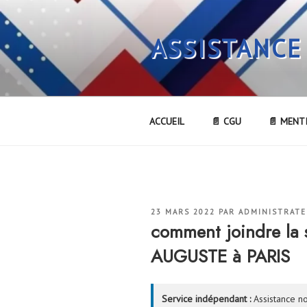
Aller
au
ASSISTANCE
contenu
principal
ACCUEIL
📄 CGU
📄 MENT
PUBLIÉ
23 MARS 2022
PAR
ADMINISTRAT
LE
comment joindre la 
AUGUSTE à PARIS
Service indépendant :
Assistance no