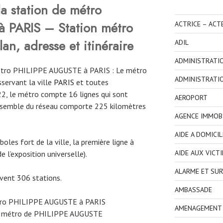
a station de métro
à PARIS
– Station métro
ACTRICE – ACT
an, adresse et itinéraire
ADIL
ADMINISTRATI
métro PHILIPPE AUGUSTE à PARIS : Le métro
ADMINISTRATI
servant la ville
PARIS
et toutes
22, le métro compte 16 lignes qui sont
AEROPORT
ensemble du réseau comporte 225 kilomètres
AGENCE IMMOBI
AIDE A DOMICIL
oles fort de la ville, la première ligne à
AIDE AUX VICT
e l’exposition universelle).
ALARME ET SUR
rvent 306 stations.
AMBASSADE
étro PHILIPPE AUGUSTE à PARIS
AMENAGEMENT I
 métro de PHILIPPE AUGUSTE