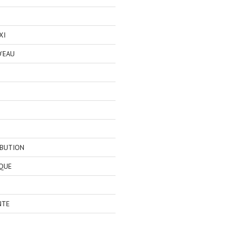
XI
'EAU
IBUTION
QUE
NTE