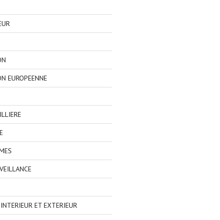
EUR
ON
ON EUROPEENNE
LLIERE
E
IMES
VEILLANCE
NTERIEUR ET EXTERIEUR