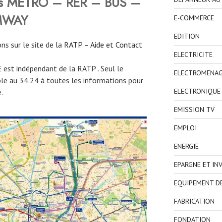
ires METRO – RER – BUS –
MWAY
E-COMMERCE
EDITION
ns sur le site de la
RATP – Aide et Contact
ELECTRICITE
E
est indépendant de la RATP . Seul le
ELECTROMENA
able au 34.24 à toutes les informations pour
ELECTRONIQUE
.
EMISSION TV
EMPLOI
ENERGIE
EPARGNE ET IN
EQUIPEMENT D
FABRICATION
FONDATION