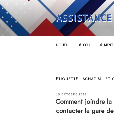
Aller
au
ASSISTANCE
contenu
principal
ACCUEIL
📄 CGU
📄 MENT
ÉTIQUETTE :
ACHAT BILLET
PUBLIÉ
19 OCTOBRE 2021
LE
Comment joindre l
contacter la gare 