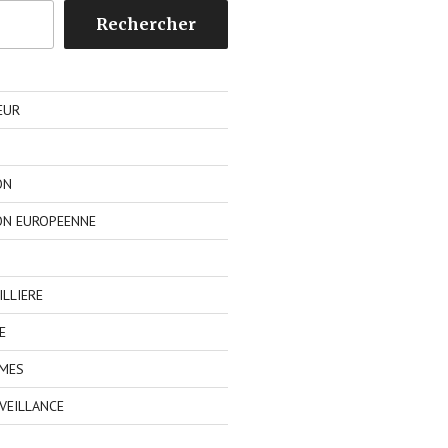
Rechercher
EUR
ON
ON EUROPEENNE
LLIERE
E
IMES
VEILLANCE