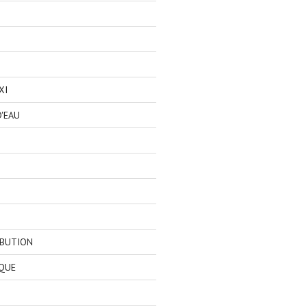
XI
'EAU
IBUTION
QUE