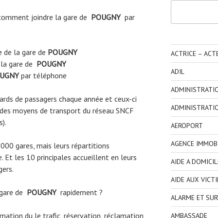
Rechercher
omment joindre la gare de
POUGNY
par
e
de la gare de
POUGNY
ACTRICE – ACT
 la gare de
POUGNY
ADIL
UGNY
par téléphone
ADMINISTRATI
liards de passagers chaque année et ceux-ci
ADMINISTRATI
 des moyens de transport du réseau SNCF
s).
AEROPORT
AGENCE IMMOBI
3000 gares, mais leurs répartitions
 Et les 10 principales accueillent en leurs
AIDE A DOMICIL
gers.
AIDE AUX VICT
 gare de
POUGNY
rapidement ?
ALARME ET SUR
ormation du le trafic, réservation, réclamation
AMBASSADE