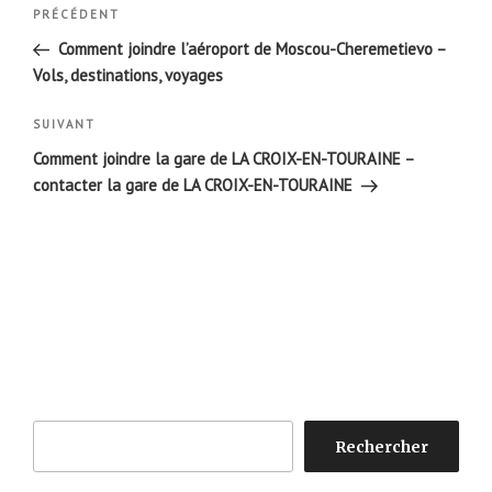
Navigation
Article
PRÉCÉDENT
de
précédent
Comment joindre l’aéroport de Moscou-Cheremetievo –
l’article
Vols, destinations, voyages
Article
SUIVANT
suivant
Comment joindre la gare de LA CROIX-EN-TOURAINE –
contacter la gare de LA CROIX-EN-TOURAINE
Rechercher
Rechercher