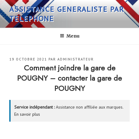
Aller
ASSISTANCE GENERALISTE PAR
au
TELEPHONE
contenu
principal
Menu
PUBLIÉ
19 OCTOBRE 2021
PAR
ADMINISTRATEUR
LE
Comment joindre la gare de
POUGNY – contacter la gare de
POUGNY
Service indépendant :
Assistance non affiliée aux marques.
En savoir plus