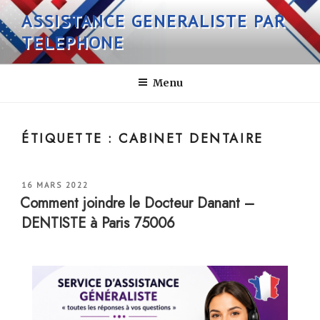
Aller
ASSISTANCE GENERALISTE PAR
au
TELEPHONE
contenu
principal
Menu
ÉTIQUETTE :
CABINET DENTAIRE
PUBLIÉ
16 MARS 2022
LE
Comment joindre le Docteur Danant –
DENTISTE à Paris 75006