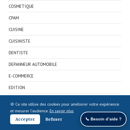
COSMETIQUE
CPAM
CUISINE
CUISINISTE
DENTISTE
DEPANNEUR AUTOMOBILE
E-COMMERCE
EDITION
ELECTRICITE
🍪 Ce site utilise des cookies pour améliorer votre expérience
ELECTROMENAGER
et mesurer l’audience.
En savoir plus
Accepter
Refuser
📞 Besoin d’aide ?
ELECTRONIQUE ET TECHNOLOGIQUE