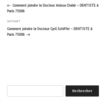
de
précédent
Comment joindre le Docteur Anissa Chekir – DENTISTE à
l’article
Paris 75006
Article
SUIVANT
suivant
Comment joindre le Docteur Cyril Schiffer – DENTISTE à
Paris 75006
Rechercher
Rechercher