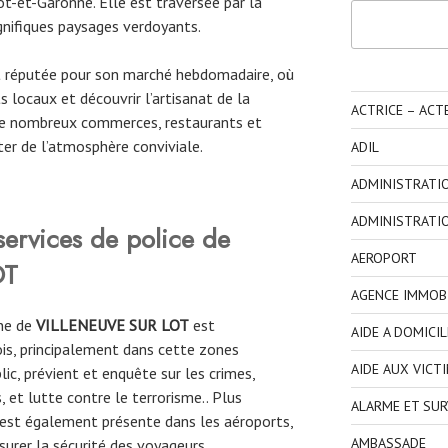
t-et-Garonne. Elle est traversée par la
Rechercher
gnifiques paysages verdoyants.
t réputée pour son marché hebdomadaire, où
 locaux et découvrir l’artisanat de la
ACTRICE – ACT
 de nombreux commerces, restaurants et
ter de l’atmosphère conviviale.
ADIL
ADMINISTRATI
ADMINISTRATI
 services de police de
AEROPORT
OT
AGENCE IMMOBI
une de
VILLENEUVE SUR LOT
est
AIDE A DOMICIL
ois, principalement dans cette zones
AIDE AUX VICT
blic, prévient et enquête sur les crimes,
, et lutte contre le terrorisme.. Plus
ALARME ET SUR
 est également présente dans les aéroports,
AMBASSADE
surer la sécurité des voyageurs.