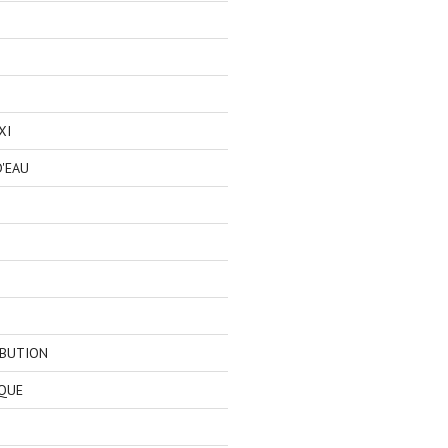
XI
'EAU
IBUTION
QUE