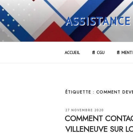
Aller
au
ASSISTANCE
contenu
principal
ACCUEIL
📄 CGU
📄 MENT
ÉTIQUETTE :
COMMENT DEVE
PUBLIÉ
27 NOVEMBRE 2020
LE
COMMENT CONTACT
VILLENEUVE SUR L