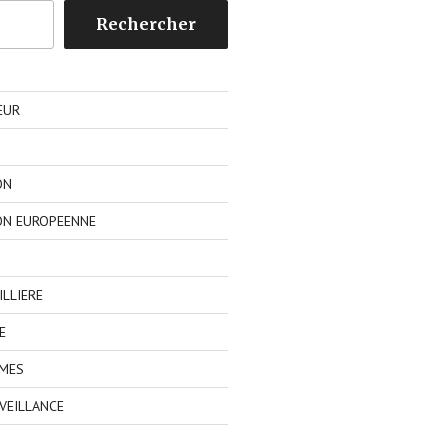
Rechercher
EUR
ON
ON EUROPEENNE
LLIERE
E
IMES
VEILLANCE