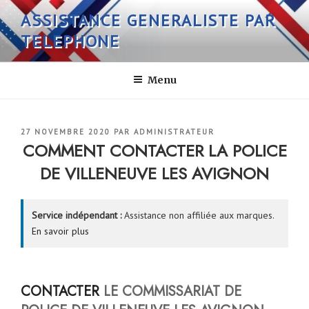
Aller
ASSISTANCE GENERALISTE PAR
au
TELEPHONE
contenu
principal
Menu
PUBLIÉ
27 NOVEMBRE 2020
PAR
ADMINISTRATEUR
LE
COMMENT CONTACTER LA POLICE
DE VILLENEUVE LES AVIGNON
Service indépendant :
Assistance non affiliée aux marques.
En savoir plus
CONTACTER
LE COMMISSARIAT DE