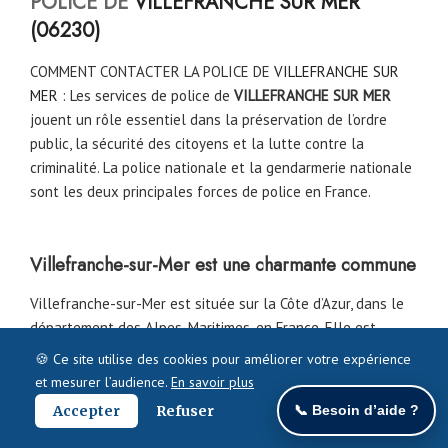
POLICE DE
VILLEFRANCHE SUR MER
(06230)
COMMENT CONTACTER LA POLICE DE
VILLEFRANCHE SUR
MER
: Les services de police de
VILLEFRANCHE SUR MER
jouent un rôle essentiel dans la préservation de l’ordre
public, la sécurité des citoyens et la lutte contre la
criminalité. La police nationale et la gendarmerie nationale
sont les deux principales forces de police en France.
Villefranche-sur-Mer est une charmante commune
Villefranche-sur-Mer est située sur la Côte d’Azur, dans le
département des Alpes-Maritimes, en France. Elle est
située entre Nice et Monaco, offrant ainsi un emplacement
🍪 Ce site utilise des cookies pour améliorer votre expérience
privilégié avec une vue imprenable sur la mer Méditerranée.
et mesurer l’audience.
En savoir plus
Accepter
Refuser
📞 Besoin d’aide ?
Villefranche-sur-Mer possède également de magnifiques
plages de galets, où les visiteurs peuvent se détendre et