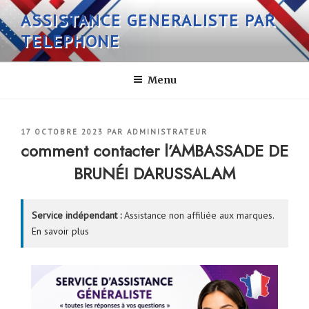
Aller
ASSISTANCE GENERALISTE PAR
au
TELEPHONE
contenu
principal
Menu
PUBLIÉ
17 OCTOBRE 2023
PAR
ADMINISTRATEUR
LE
comment contacter l’AMBASSADE DE
BRUNÉI DARUSSALAM
Service indépendant :
Assistance non affiliée aux marques.
En savoir plus