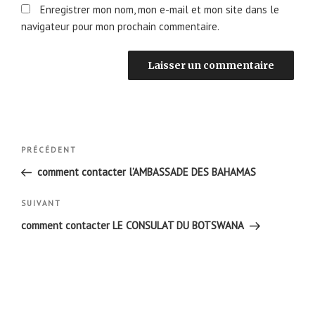
Enregistrer mon nom, mon e-mail et mon site dans le
navigateur pour mon prochain commentaire.
Navigation
Article
PRÉCÉDENT
de
précédent
comment contacter l’AMBASSADE DES BAHAMAS
l’article
Article
SUIVANT
suivant
comment contacter LE CONSULAT DU BOTSWANA