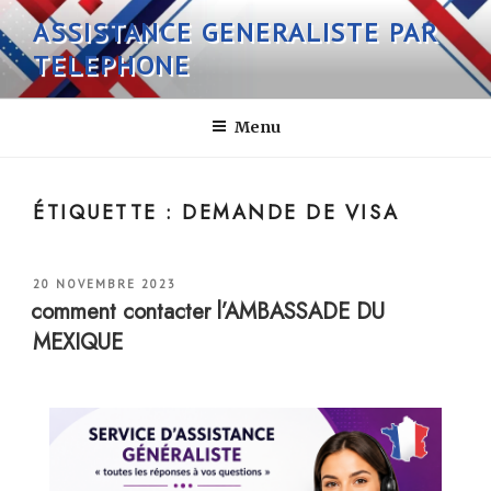
Aller
ASSISTANCE GENERALISTE PAR
au
TELEPHONE
contenu
principal
Menu
ÉTIQUETTE :
DEMANDE DE VISA
PUBLIÉ
20 NOVEMBRE 2023
LE
comment contacter l’AMBASSADE DU
MEXIQUE