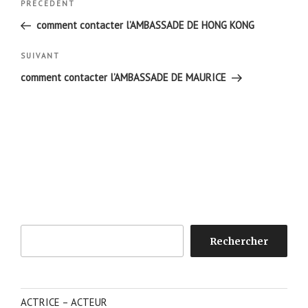
Article
PRÉCÉDENT
de
précédent
comment contacter l’AMBASSADE DE HONG KONG
l’article
Article
SUIVANT
suivant
comment contacter l’AMBASSADE DE MAURICE
Rechercher
Rechercher
ACTRICE – ACTEUR