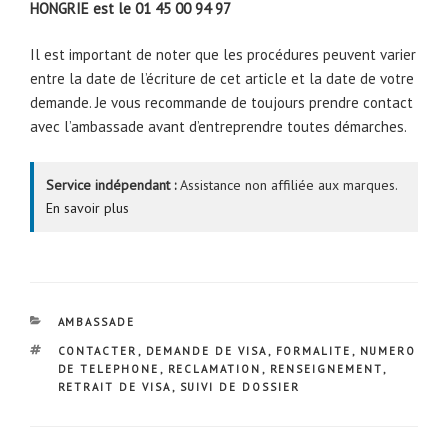
HONGRIE est le 01 45 00 94 97
Il est important de noter que les procédures peuvent varier
entre la date de l’écriture de cet article et la date de votre
demande. Je vous recommande de toujours prendre contact
avec l’ambassade avant d’entreprendre toutes démarches.
Service indépendant :
Assistance non affiliée aux marques.
En savoir plus
CATÉGORIES
AMBASSADE
ÉTIQUETTES
CONTACTER
,
DEMANDE DE VISA
,
FORMALITE
,
NUMERO
DE TELEPHONE
,
RECLAMATION
,
RENSEIGNEMENT
,
RETRAIT DE VISA
,
SUIVI DE DOSSIER