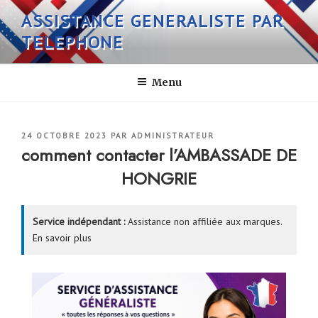
Aller
ASSISTANCE GENERALISTE PAR
au
TELEPHONE
contenu
principal
Menu
PUBLIÉ
24 OCTOBRE 2023
PAR
ADMINISTRATEUR
LE
comment contacter l’AMBASSADE DE
HONGRIE
Service indépendant :
Assistance non affiliée aux marques.
En savoir plus