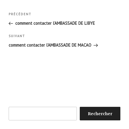
Navigation
Article
PRÉCÉDENT
de
précédent
comment contacter l’AMBASSADE DE LIBYE
l’article
Article
SUIVANT
suivant
comment contacter l’AMBASSADE DE MACAO
Rechercher
Rechercher