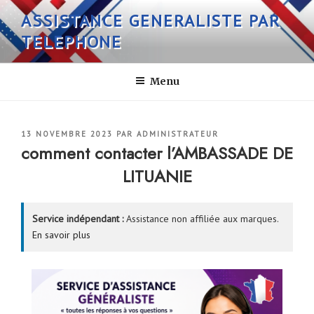
Aller
ASSISTANCE GENERALISTE PAR
au
TELEPHONE
contenu
principal
Menu
PUBLIÉ
13 NOVEMBRE 2023
PAR
ADMINISTRATEUR
LE
comment contacter l’AMBASSADE DE
LITUANIE
Service indépendant :
Assistance non affiliée aux marques.
En savoir plus