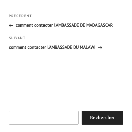
Navigation
Article
PRÉCÉDENT
de
précédent
comment contacter l’AMBASSADE DE MADAGASCAR
l’article
Article
SUIVANT
suivant
comment contacter l’AMBASSADE DU MALAWI
Rechercher
Rechercher