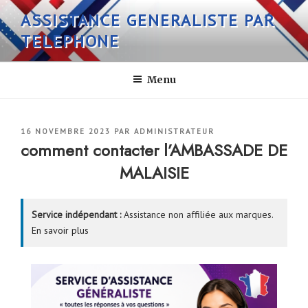
Aller
ASSISTANCE GENERALISTE PAR
au
TELEPHONE
contenu
principal
Menu
PUBLIÉ
16 NOVEMBRE 2023
PAR
ADMINISTRATEUR
LE
comment contacter l’AMBASSADE DE
MALAISIE
Service indépendant :
Assistance non affiliée aux marques.
En savoir plus