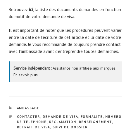
Retrouvez
ici
, la liste des documents demandés en fonction
du motif de votre demande de visa.
Il est important de noter que les procédures peuvent varier
entre la date de l’écriture de cet article et la date de votre
demande. Je vous recommande de toujours prendre contact
avec l’ambassade avant d’entreprendre toutes démarches.
Service indépendant :
Assistance non affiliée aux marques.
En savoir plus
CATÉGORIES
AMBASSADE
ÉTIQUETTES
CONTACTER
,
DEMANDE DE VISA
,
FORMALITE
,
NUMERO
DE TELEPHONE
,
RECLAMATION
,
RENSEIGNEMENT
,
RETRAIT DE VISA
,
SUIVI DE DOSSIER