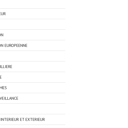
EUR
ON
ON EUROPEENNE
LLIERE
E
IMES
VEILLANCE
NTERIEUR ET EXTERIEUR