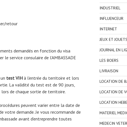
INDUSTRIEL
INFLUENCEUR
ler/retour
INTERNET
JEUX ET JOUET
JOURNAL EN LI
cuments demandés en fonction du visa
er le service consulaire de l’AMBASSADE
LES BOERS
LIVRAISON
 un
test VIH
à l’entrée du territoire et lors
LOCATION DE 
rtie. La validité du test est de 90 jours,
lors de chaque sortie de territoire.
LOCATION DE V
LOCATION HEB
 procédures peuvent varier entre la date de
ate de votre demande. Je vous recommande de
MATERIEL MEDI
ambassade avant d’entreprendre toutes
MEDECIN VETER