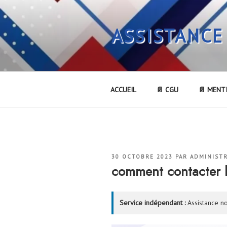
Aller
au
ASSISTANCE
contenu
principal
ACCUEIL
📄 CGU
📄 MENT
PUBLIÉ
30 OCTOBRE 2023
PAR
ADMINIST
LE
comment contacter
Service indépendant :
Assistance no