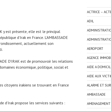
ACTRICE – ACT
ADIL
ADMINISTRATI
 est présente, elle est le principal
République d’Irak en France. L’AMBASSADE
ADMINISTRATI
rondissement, actuellement son
AEROPORT
i.
AGENCE IMMOBI
SADE D’IRAK est de promouvoir les relations
AIDE A DOMICIL
s domaines économique, politique, social et
AIDE AUX VICT
 citoyens irakiens se trouvant en France
ALARME ET SUR
AMBASSADE
de d’Irak propose les services suivants :
AMENAGEMENT I