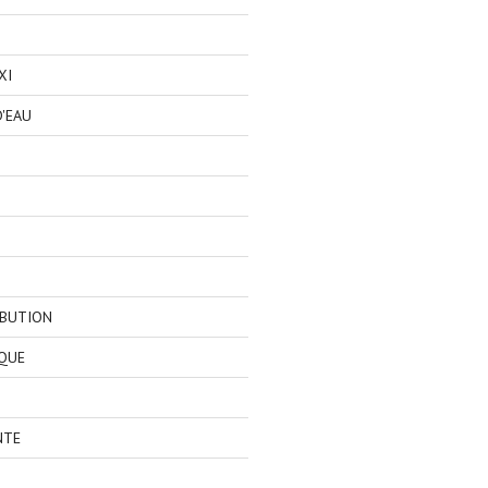
XI
'EAU
IBUTION
QUE
NTE