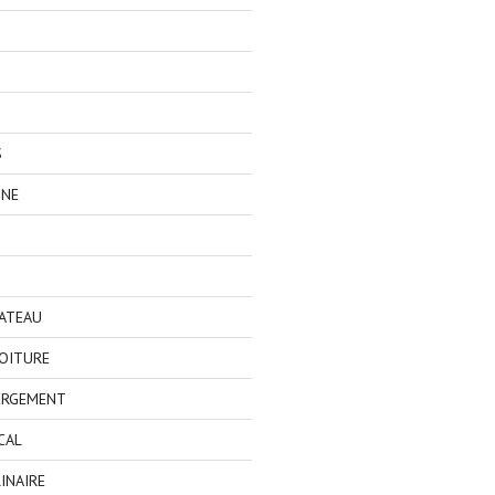
S
GNE
BATEAU
OITURE
ERGEMENT
CAL
INAIRE