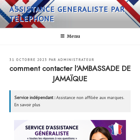
Aller
ASSISTANCE GENERALISTE PAR
au
TELEPHONE
contenu
principal
Menu
PUBLIÉ
31 OCTOBRE 2023
PAR
ADMINISTRATEUR
LE
comment contacter l’AMBASSADE DE
JAMAÏQUE
Service indépendant :
Assistance non affiliée aux marques.
En savoir plus