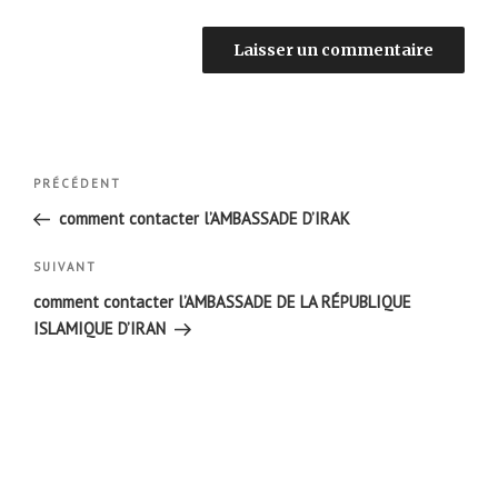
Navigation
Article
PRÉCÉDENT
de
précédent
comment contacter l’AMBASSADE D’IRAK
l’article
Article
SUIVANT
suivant
comment contacter l’AMBASSADE DE LA RÉPUBLIQUE
ISLAMIQUE D’IRAN