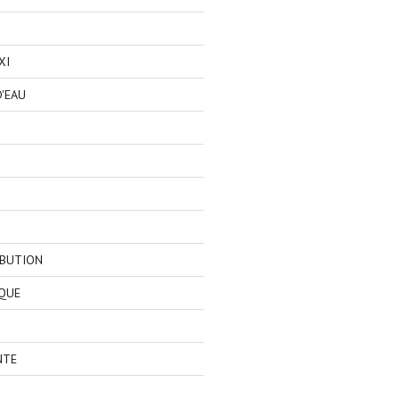
XI
'EAU
IBUTION
QUE
NTE