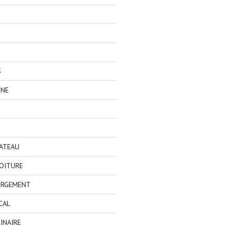
S
GNE
BATEAU
OITURE
ERGEMENT
CAL
INAIRE