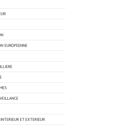
EUR
ON
ON EUROPEENNE
LLIERE
E
IMES
VEILLANCE
NTERIEUR ET EXTERIEUR