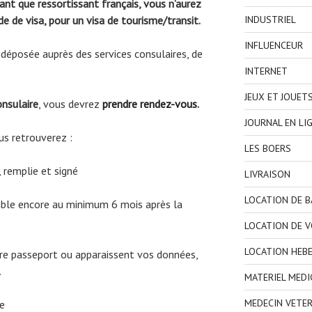
ant que ressortissant français, vous n’aurez
INDUSTRIEL
 de visa, pour un visa de tourisme/transit.
INFLUENCEUR
déposée auprès des services consulaires, de
INTERNET
JEUX ET JOUET
onsulaire
, vous devrez
prendre rendez-vous
.
JOURNAL EN LI
us retrouverez :
LES BOERS
, remplie et signé
LIVRAISON
LOCATION DE 
lable encore au minimum 6 mois après la
.
LOCATION DE V
LOCATION HEB
re passeport ou apparaissent vos données,
.
MATERIEL MEDI
MEDECIN VETER
re