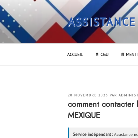
Aller
au
ASSISTANCE
contenu
principal
ACCUEIL
📄 CGU
📄 MENT
PUBLIÉ
20 NOVEMBRE 2023
PAR
ADMINIS
LE
comment contacter
MEXIQUE
Service indépendant :
Assistance no