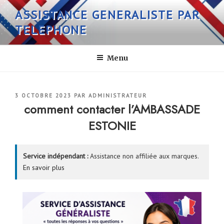
Aller
ASSISTANCE GENERALISTE PAR
au
TELEPHONE
contenu
principal
Menu
PUBLIÉ
3 OCTOBRE 2023
PAR
ADMINISTRATEUR
LE
comment contacter l’AMBASSADE
ESTONIE
Service indépendant :
Assistance non affiliée aux marques.
En savoir plus