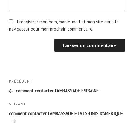
Enregistrer mon nom, mon e-mail et mon site dans le
navigateur pour mon prochain commentaire.
Navigation
Article
PRÉCÉDENT
de
précédent
comment contacter l’AMBASSADE ESPAGNE
l’article
Article
SUIVANT
suivant
comment contacter l’AMBASSADE ETATS-UNIS D’AMERIQUE