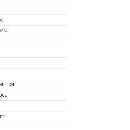
XI
'EAU
IBUTION
QUE
NTE