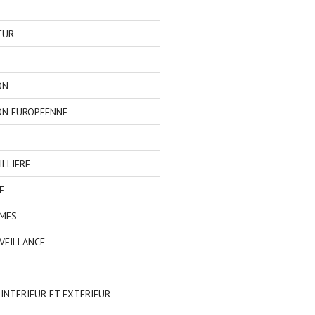
EUR
ON
ON EUROPEENNE
LLIERE
E
IMES
VEILLANCE
NTERIEUR ET EXTERIEUR