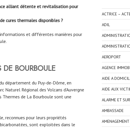
ce alliant détente et revitalisation pour
ACTRICE – ACT
 de cures thermales disponibles ?
ADIL
s informations et différentes manières pour
ADMINISTRATI
ule.
ADMINISTRATI
AEROPORT
ES DE BOURBOULE
AGENCE IMMOBI
AIDE A DOMICIL
r du département du Puy-de-Dôme, en
AIDE AUX VICT
rc Naturel Régional des Volcans d’Auvergne
les Thermes de La Bourboule sont une
ALARME ET SUR
AMBASSADE
e, reconnues pour leurs propriétés
AMENAGEMENT I
 bicarbonatées, sont exploitées dans le