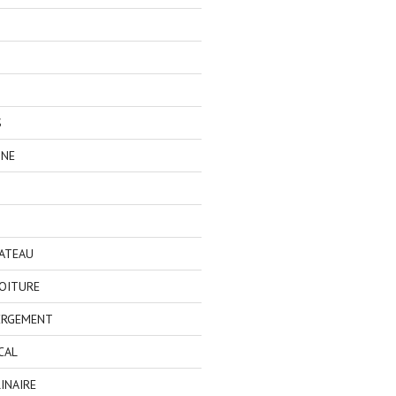
S
GNE
BATEAU
OITURE
ERGEMENT
CAL
INAIRE