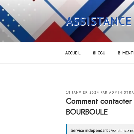
Aller
au
ASSISTANCE
contenu
principal
ACCUEIL
📄 CGU
📄 MENT
PUBLIÉ
18 JANVIER 2024
PAR
ADMINISTR
LE
Comment contacter
BOURBOULE
Service indépendant :
Assistance no