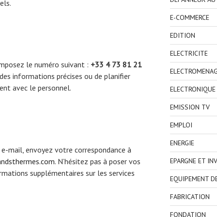
els.
E-COMMERCE
EDITION
ELECTRICITE
composez le numéro suivant :
+33 4 73 81 21
ELECTROMENA
des informations précises ou de planifier
ent avec le personnel.
ELECTRONIQUE
EMISSION TV
EMPLOI
ENERGIE
r e-mail, envoyez votre correspondance à
andsthermes.com
. N’hésitez pas à poser vos
EPARGNE ET IN
rmations supplémentaires sur les services
EQUIPEMENT D
FABRICATION
FONDATION