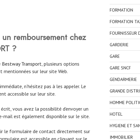
FORMATION
FORMATION TA
FOURNISSEUR D
un remboursement chez
GARDERIE
RT ?
GARE
e
Bestway Transport
, plusieurs options
GARE SNCF
nt mentionnées sur leur site Web.
GENDARMERIE
immédiate, n’hésitez pas à les appeler. Le
GRANDE DISTR
t accessible sur leur site.
HOMME POLITI
crit, vous avez la possibilité d’envoyer un
HOTEL
 e-mail est également disponible sur le site.
HYGIENE ET SA
ir le formulaire de contact directement sur
IMMOBILIER
ormulaire est accessible en cliquant sur le