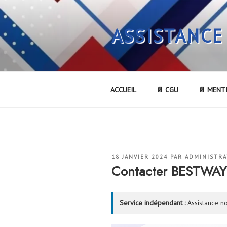
Aller
au
ASSISTANCE
contenu
principal
ACCUEIL
📄 CGU
📄 MENT
PUBLIÉ
18 JANVIER 2024
PAR
ADMINISTR
LE
Contacter BESTWA
Service indépendant :
Assistance no