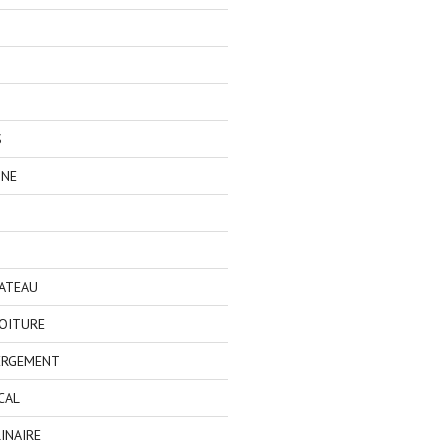
S
GNE
BATEAU
OITURE
ERGEMENT
CAL
INAIRE