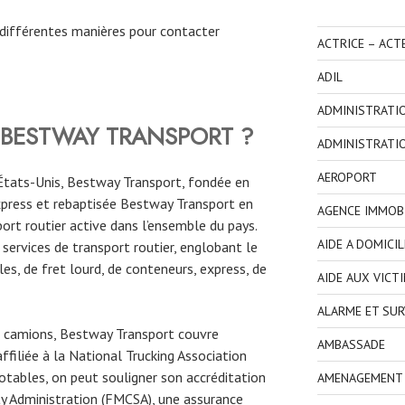
s différentes manières pour contacter
ACTRICE – ACT
ADIL
ADMINISTRATI
r BESTWAY TRANSPORT ?
ADMINISTRATI
AEROPORT
x États-Unis, Bestway Transport, fondée en
press et rebaptisée Bestway Transport en
AGENCE IMMOBI
ort routier active dans l’ensemble du pays.
AIDE A DOMICIL
services de transport routier, englobant le
s, de fret lourd, de conteneurs, express, de
AIDE AUX VICT
ALARME ET SUR
0 camions, Bestway Transport couvre
AMBASSADE
ffiliée à la National Trucking Association
notables, on peut souligner son accréditation
AMENAGEMENT I
ty Administration (FMCSA), une assurance