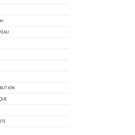
XI
'EAU
IBUTION
QUE
NTE