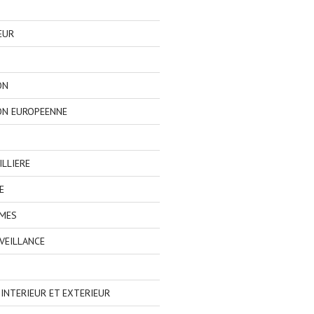
EUR
ON
ON EUROPEENNE
LLIERE
E
IMES
VEILLANCE
NTERIEUR ET EXTERIEUR