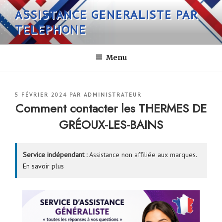
Aller
ASSISTANCE GENERALISTE PAR
au
TELEPHONE
contenu
principal
Menu
PUBLIÉ
5 FÉVRIER 2024
PAR
ADMINISTRATEUR
LE
Comment contacter les THERMES DE
GRÉOUX-LES-BAINS
Service indépendant :
Assistance non affiliée aux marques.
En savoir plus