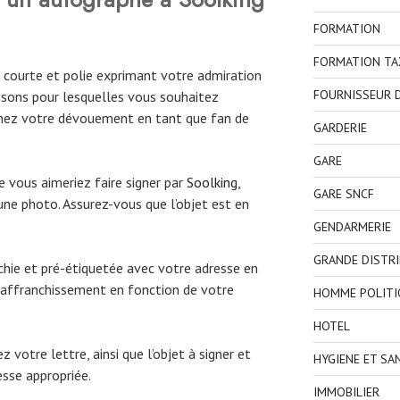
FORMATION
FORMATION TA
 courte et polie exprimant votre admiration
FOURNISSEUR D
aisons pour lesquelles vous souhaitez
nnez votre dévouement en tant que fan de
GARDERIE
GARE
e vous aimeriez faire signer par
Soolking
,
GARE SNCF
une photo. Assurez-vous que l’objet est en
GENDARMERIE
GRANDE DISTR
hie et pré-étiquetée avec votre adresse en
on affranchissement en fonction de votre
HOMME POLITI
HOTEL
 votre lettre, ainsi que l’objet à signer et
HYGIENE ET SA
esse appropriée.
IMMOBILIER