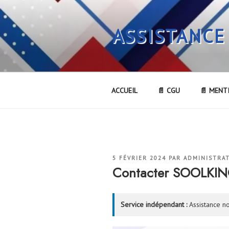
Aller
au
ASSISTANCE
contenu
principal
ACCUEIL
📄 CGU
📄 MENT
PUBLIÉ
5 FÉVRIER 2024
PAR
ADMINISTRA
LE
Contacter SOOLKI
Service indépendant :
Assistance no