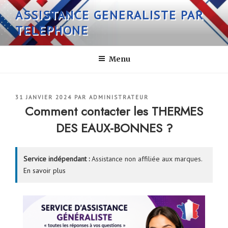
Aller
ASSISTANCE GENERALISTE PAR
au
TELEPHONE
contenu
principal
Menu
PUBLIÉ
31 JANVIER 2024
PAR
ADMINISTRATEUR
LE
Comment contacter les THERMES
DES EAUX-BONNES ?
Service indépendant :
Assistance non affiliée aux marques.
En savoir plus