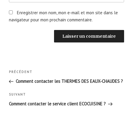
Enregistrer mon nom, mon e-mail et mon site dans le
navigateur pour mon prochain commentaire.
Navigation
Article
PRÉCÉDENT
de
précédent
Comment contacter les THERMES DES EAUX-CHAUDES ?
l’article
Article
SUIVANT
suivant
Comment contacter le service client ECOCUISINE ?