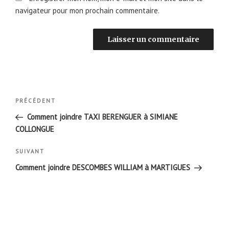
navigateur pour mon prochain commentaire.
Navigation
Article
PRÉCÉDENT
de
précédent
Comment joindre TAXI BERENGUER à SIMIANE
l’article
COLLONGUE
Article
SUIVANT
suivant
Comment joindre DESCOMBES WILLIAM à MARTIGUES