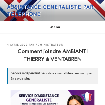
Aller
ASSISTANCE GENERALISTE PAR
au
TELEPHONE
contenu
principal
Menu
PUBLIÉ
4 AVRIL 2022
PAR
ADMINISTRATEUR
LE
Comment joindre AMBIANTI
THIERRY à VENTABREN
Service indépendant :
Assistance non affiliée aux marques.
En savoir plus