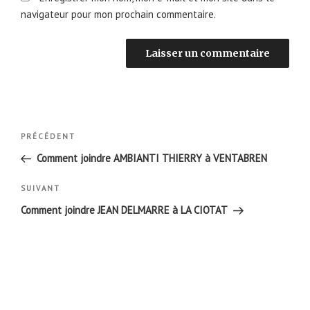
navigateur pour mon prochain commentaire.
Navigation
Article
PRÉCÉDENT
de
précédent
Comment joindre AMBIANTI THIERRY à VENTABREN
l’article
Article
SUIVANT
suivant
Comment joindre JEAN DELMARRE à LA CIOTAT