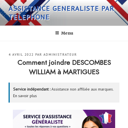
Aller
ASSISTANCE GENERALISTE PAR
au
TELEPHONE
contenu
principal
Menu
PUBLIÉ
4 AVRIL 2022
PAR
ADMINISTRATEUR
LE
Comment joindre DESCOMBES
WILLIAM à MARTIGUES
Service indépendant :
Assistance non affiliée aux marques.
En savoir plus