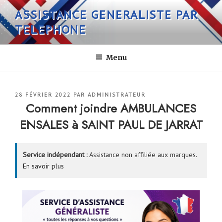
Aller
ASSISTANCE GENERALISTE PAR
au
TELEPHONE
contenu
principal
Menu
PUBLIÉ
28 FÉVRIER 2022
PAR
ADMINISTRATEUR
LE
Comment joindre AMBULANCES
ENSALES à SAINT PAUL DE JARRAT
Service indépendant :
Assistance non affiliée aux marques.
En savoir plus