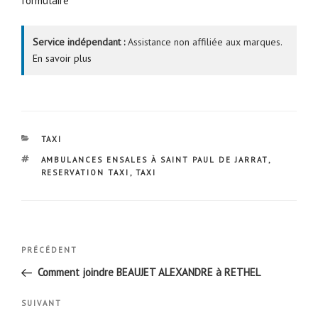
formulaire
Service indépendant :
Assistance non affiliée aux marques.
En savoir plus
CATÉGORIES
TAXI
ÉTIQUETTES
AMBULANCES ENSALES À SAINT PAUL DE JARRAT
,
RESERVATION TAXI
,
TAXI
Navigation
Article
PRÉCÉDENT
de
précédent
Comment joindre BEAUJET ALEXANDRE à RETHEL
l’article
Article
SUIVANT