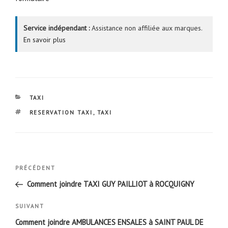
Service indépendant :
Assistance non affiliée aux marques.
En savoir plus
CATÉGORIES
TAXI
ÉTIQUETTES
RESERVATION TAXI
,
TAXI
Navigation
Article
PRÉCÉDENT
de
précédent
Comment joindre TAXI GUY PAILLIOT à ROCQUIGNY
l’article
Article
SUIVANT
suivant
Comment joindre AMBULANCES ENSALES à SAINT PAUL DE