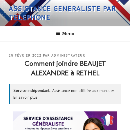
Aller
ASSISTANCE GENERALISTE PAR
au
TELEPHONE
contenu
principal
Menu
PUBLIÉ
28 FÉVRIER 2022
PAR
ADMINISTRATEUR
LE
Comment joindre BEAUJET
ALEXANDRE à RETHEL
Service indépendant :
Assistance non affiliée aux marques.
En savoir plus