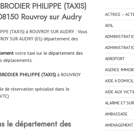
BRODIER PHILIPPE (TAXIS)
08150 Rouvroy sur Audry
ACTRICE – ACT
ADIL
PPE (TAXIS) à ROUVROY SUR AUDRY : Vous
ADMINISTRATI
UVROY SUR AUDRY (01) département des
ADMINISTRATI
ilement
votre
taxi
sur
le département des
AEROPORT
os déplacements.
AGENCE IMMOBI
BRODIER PHILIPPE (TAXIS)
à
ROUVROY
AIDE A DOMICIL
e de réservation spécialisé dans le
AIDE AUX VICT
 VTC)
ALARME ET SUR
AMBASSADE
ns le département des
AMENAGEMENT I