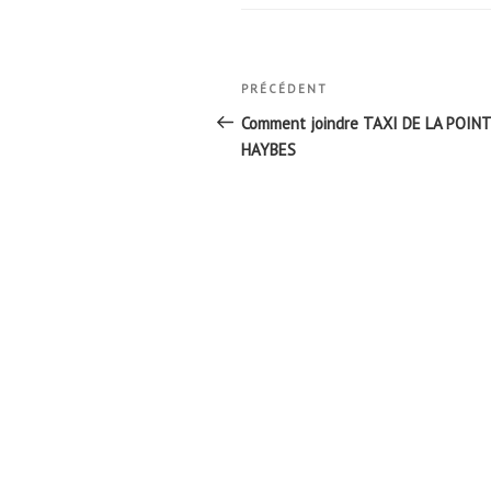
Navigation
Article
PRÉCÉDENT
de
précédent
Comment joindre TAXI DE LA POINT
l’article
HAYBES