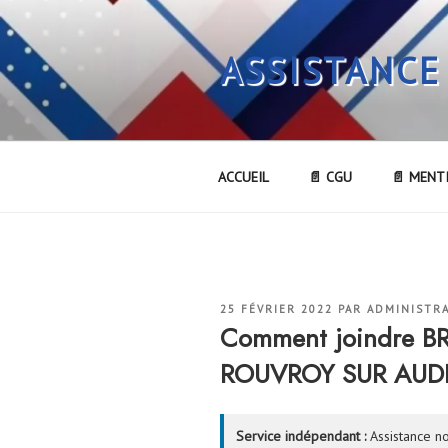
Aller
au
ASSISTANCE
contenu
principal
ACCUEIL
📄 CGU
📄 MENT
PUBLIÉ
25 FÉVRIER 2022
PAR
ADMINISTR
LE
Comment joindre BR
ROUVROY SUR AUD
Service indépendant :
Assistance no