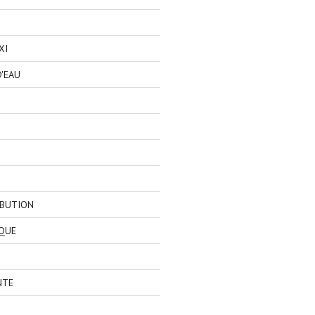
XI
'EAU
IBUTION
QUE
NTE