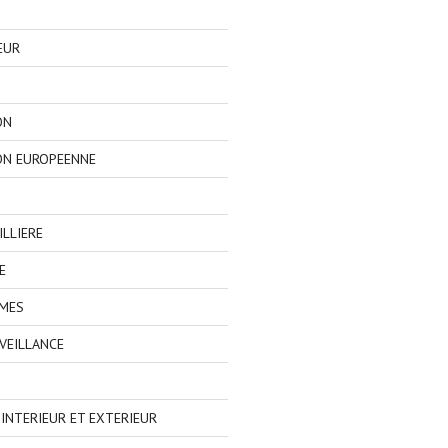
EUR
ON
ON EUROPEENNE
LLIERE
E
IMES
VEILLANCE
NTERIEUR ET EXTERIEUR