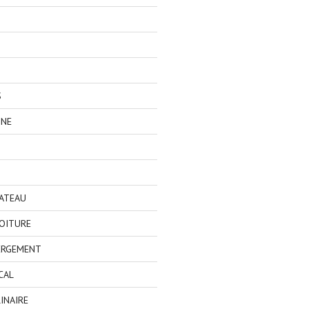
S
GNE
BATEAU
OITURE
ERGEMENT
CAL
INAIRE