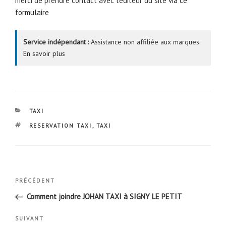
merci de prendre contact avec l’éditeur du site
via ce
formulaire
Service indépendant :
Assistance non affiliée aux marques.
En savoir plus
CATÉGORIES
TAXI
ÉTIQUETTES
RESERVATION TAXI
,
TAXI
Navigation
Article
PRÉCÉDENT
de
précédent
Comment joindre JOHAN TAXI à SIGNY LE PETIT
l’article
Article
SUIVANT