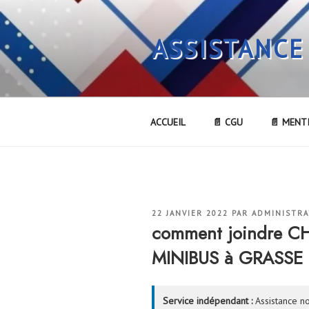
Aller
au
ASSISTANCE
contenu
principal
ACCUEIL
📄 CGU
📄 MENT
PUBLIÉ
22 JANVIER 2022
PAR
ADMINISTR
LE
comment joindre C
MINIBUS à GRASSE
Service indépendant :
Assistance no