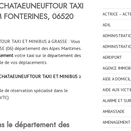
CHATAEUNEUFTOUR TAXI
M FONTERINES, 06520
ACTRICE – ACT
ADIL
ADMINISTRATI
OUR TAXI ET MINIBUS à GRASSE : Vous
ADMINISTRATI
SSE (06) département des Alpes Maritimes.
ilement
votre
taxi
sur le
département des
AEROPORT
le de vos déplacements.
AGENCE IMMOBI
CHATAEUNEUFTOUR TAXI ET MINIBUS
à
AIDE A DOMICIL
AIDE AUX VICT
e de réservation spécialisé dans le
 VTC)
ALARME ET SUR
AMBASSADE
ns le département des
AMENAGEMENT I