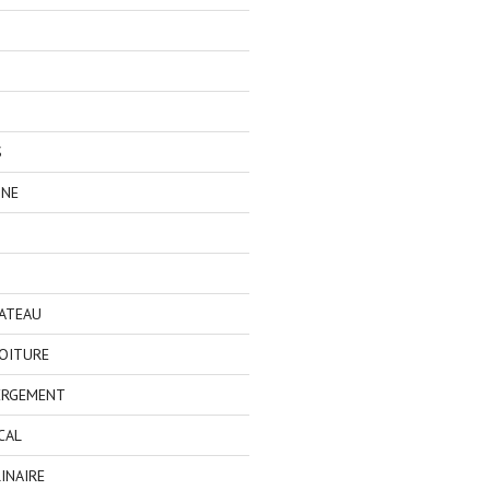
S
GNE
BATEAU
OITURE
ERGEMENT
CAL
INAIRE