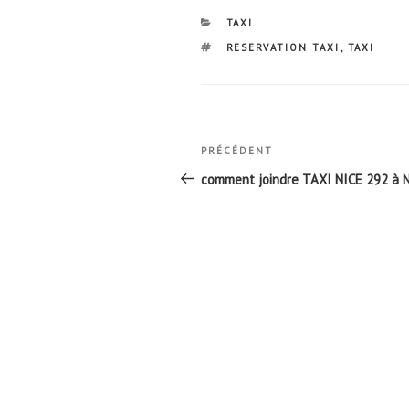
CATÉGORIES
TAXI
ÉTIQUETTES
RESERVATION TAXI
,
TAXI
Navigation
Article
PRÉCÉDENT
de
précédent
comment joindre TAXI NICE 292 à 
l’article