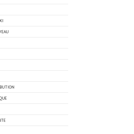
XI
'EAU
IBUTION
QUE
NTE