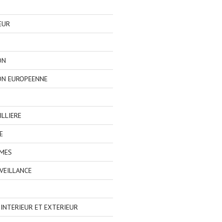
EUR
ON
ON EUROPEENNE
LLIERE
E
IMES
VEILLANCE
NTERIEUR ET EXTERIEUR