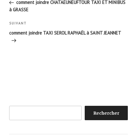
précédent
comment joindre CHATAEUNEUFTOUR TAXI ET MINIBUS
l’article
à GRASSE
Article
SUIVANT
suivant
comment joindre TAXI SEROL RAPHAËL à SAINT JEANNET
Rechercher
Rechercher