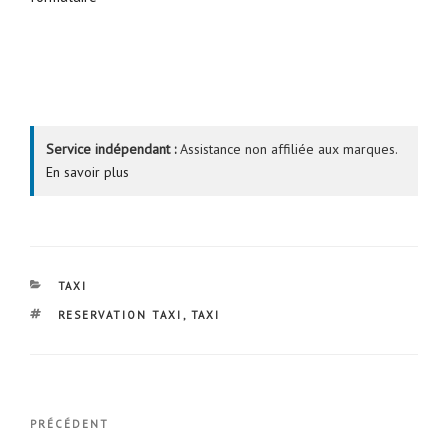
Service indépendant :
Assistance non affiliée aux marques.
En savoir plus
CATÉGORIES
TAXI
ÉTIQUETTES
RESERVATION TAXI
,
TAXI
Navigation
Article
PRÉCÉDENT
de