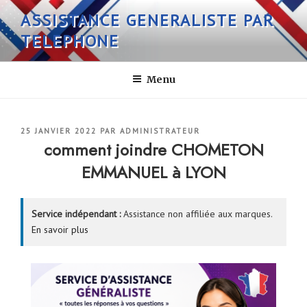
Aller
ASSISTANCE GENERALISTE PAR
au
TELEPHONE
contenu
principal
Menu
PUBLIÉ
25 JANVIER 2022
PAR
ADMINISTRATEUR
LE
comment joindre CHOMETON
EMMANUEL à LYON
Service indépendant :
Assistance non affiliée aux marques.
En savoir plus