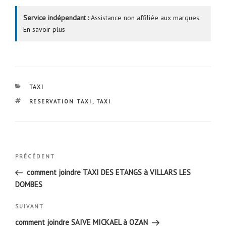
Service indépendant :
Assistance non affiliée aux marques.
En savoir plus
CATÉGORIES
TAXI
ÉTIQUETTES
RESERVATION TAXI
,
TAXI
Navigation
Article
PRÉCÉDENT
de
précédent
comment joindre TAXI DES ETANGS à VILLARS LES
l’article
DOMBES
Article
SUIVANT
suivant
comment joindre SAIVE MICKAEL à OZAN