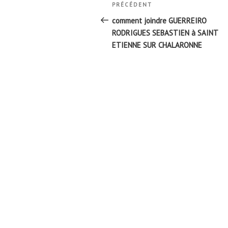
Navigation
Article
PRÉCÉDENT
de
précédent
comment joindre GUERREIRO
l’article
RODRIGUES SEBASTIEN à SAINT
ETIENNE SUR CHALARONNE