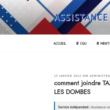
Aller
au
ASSISTANCE
contenu
principal
ACCUEIL
📄 CGU
📄 MENT
PUBLIÉ
25 JANVIER 2022
PAR
ADMINISTR
LE
comment joindre T
LES DOMBES
Service indépendant :
Assistance no