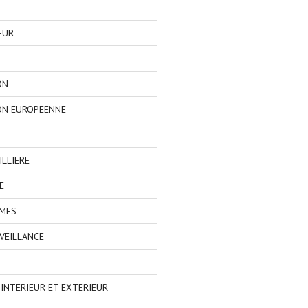
EUR
ON
ON EUROPEENNE
LLIERE
E
IMES
VEILLANCE
NTERIEUR ET EXTERIEUR