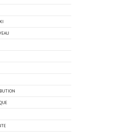
XI
'EAU
IBUTION
QUE
NTE