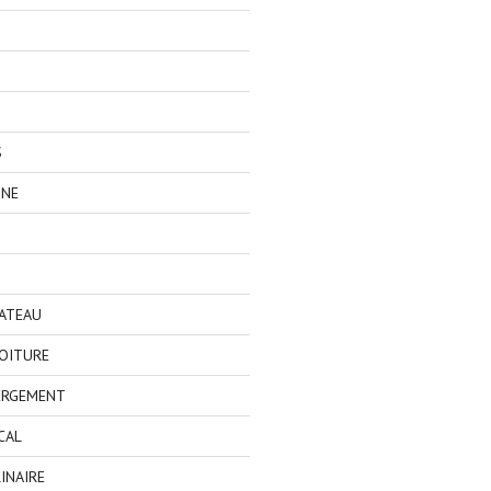
S
GNE
BATEAU
OITURE
ERGEMENT
CAL
INAIRE