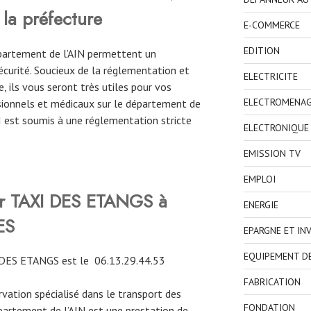
 la préfecture
E-COMMERCE
EDITION
épartement de l’AIN permettent un
curité. Soucieux de la réglementation et
ELECTRICITE
, ils vous seront très utiles pour vos
ELECTROMENA
ionnels et médicaux sur le département de
XI est soumis à une réglementation stricte
ELECTRONIQUE
EMISSION TV
EMPLOI
ver TAXI DES ETANGS à
ENERGIE
ES
EPARGNE ET IN
EQUIPEMENT D
 DES ETANGS est le 06.13.29.44.53
FABRICATION
ervation spécialisé dans le transport des
FONDATION
partement de l’AIN est une prestation de