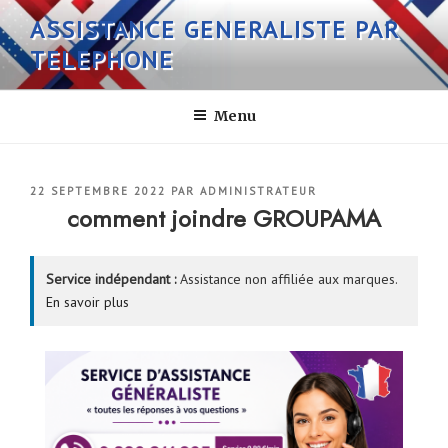
Aller
ASSISTANCE GENERALISTE PAR
au
TELEPHONE
contenu
principal
Menu
PUBLIÉ
22 SEPTEMBRE 2022
PAR
ADMINISTRATEUR
LE
comment joindre GROUPAMA
Service indépendant :
Assistance non affiliée aux marques.
En savoir plus