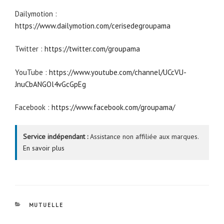
Dailymotion :
https://www.dailymotion.com/cerisedegroupama
Twitter :
https://twitter.com/groupama
YouTube :
https://www.youtube.com/channel/UCcVU-
JnuCbANGOl4vGcGpEg
Facebook :
https://www.facebook.com/groupama/
Service indépendant :
Assistance non affiliée aux marques.
En savoir plus
CATÉGORIES
MUTUELLE