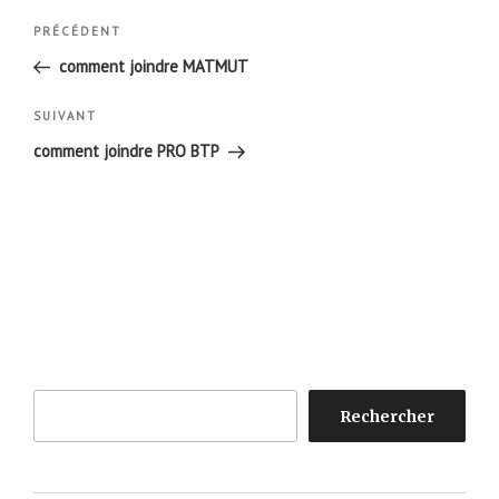
Navigation
Article
PRÉCÉDENT
de
précédent
comment joindre MATMUT
l’article
Article
SUIVANT
suivant
comment joindre PRO BTP
Rechercher
Rechercher