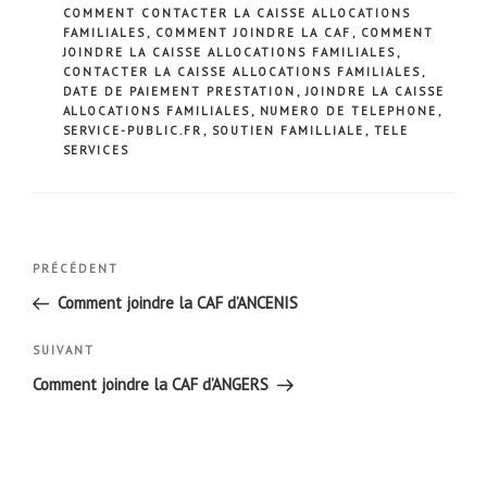
COMMENT CONTACTER LA CAISSE ALLOCATIONS
FAMILIALES
,
COMMENT JOINDRE LA CAF
,
COMMENT
JOINDRE LA CAISSE ALLOCATIONS FAMILIALES
,
CONTACTER LA CAISSE ALLOCATIONS FAMILIALES
,
DATE DE PAIEMENT PRESTATION
,
JOINDRE LA CAISSE
ALLOCATIONS FAMILIALES
,
NUMERO DE TELEPHONE
,
SERVICE-PUBLIC.FR
,
SOUTIEN FAMILLIALE
,
TELE
SERVICES
Navigation
Article
PRÉCÉDENT
de
précédent
Comment joindre la CAF d’ANCENIS
l’article
Article
SUIVANT
suivant
Comment joindre la CAF d’ANGERS