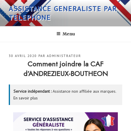
Aller
ASSISTANCE GENERALISTE PAR
au
TELEPHONE
contenu
principal
Menu
PUBLIÉ
30 AVRIL 2020
PAR
ADMINISTRATEUR
LE
Comment joindre la CAF
d’ANDREZIEUX-BOUTHEON
Service indépendant :
Assistance non affiliée aux marques.
En savoir plus