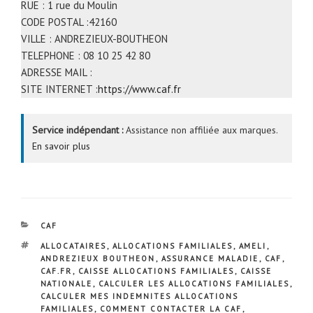
RUE : 1 rue du Moulin
CODE POSTAL :42160
VILLE : ANDREZIEUX-BOUTHEON
TELEPHONE : 08 10 25 42 80
ADRESSE MAIL :
SITE INTERNET :
https://www.caf.fr
Service indépendant :
Assistance non affiliée aux marques.
En savoir plus
CATÉGORIES
CAF
ÉTIQUETTES
ALLOCATAIRES
,
ALLOCATIONS FAMILIALES
,
AMELI
,
ANDREZIEUX BOUTHEON
,
ASSURANCE MALADIE
,
CAF
,
CAF.FR
,
CAISSE ALLOCATIONS FAMILIALES
,
CAISSE
NATIONALE
,
CALCULER LES ALLOCATIONS FAMILIALES
,
CALCULER MES INDEMNITES ALLOCATIONS
FAMILIALES
,
COMMENT CONTACTER LA CAF
,