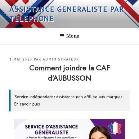
Aller
ASSISTANCE GENERALISTE PAR
au
TELEPHONE
contenu
principal
Menu
PUBLIÉ
1 MAI 2020
PAR
ADMINISTRATEUR
LE
Comment joindre la CAF
d’AUBUSSON
Service indépendant :
Assistance non affiliée aux marques.
En savoir plus