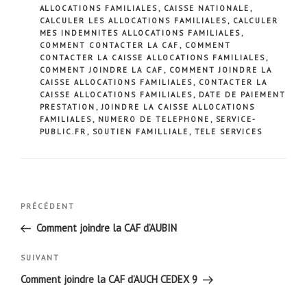
ALLOCATIONS FAMILIALES
,
CAISSE NATIONALE
,
CALCULER LES ALLOCATIONS FAMILIALES
,
CALCULER
MES INDEMNITES ALLOCATIONS FAMILIALES
,
COMMENT CONTACTER LA CAF
,
COMMENT
CONTACTER LA CAISSE ALLOCATIONS FAMILIALES
,
COMMENT JOINDRE LA CAF
,
COMMENT JOINDRE LA
CAISSE ALLOCATIONS FAMILIALES
,
CONTACTER LA
CAISSE ALLOCATIONS FAMILIALES
,
DATE DE PAIEMENT
PRESTATION
,
JOINDRE LA CAISSE ALLOCATIONS
FAMILIALES
,
NUMERO DE TELEPHONE
,
SERVICE-
PUBLIC.FR
,
SOUTIEN FAMILLIALE
,
TELE SERVICES
Navigation
Article
PRÉCÉDENT
de
précédent
Comment joindre la CAF d’AUBIN
l’article
Article
SUIVANT
suivant
Comment joindre la CAF d’AUCH CEDEX 9