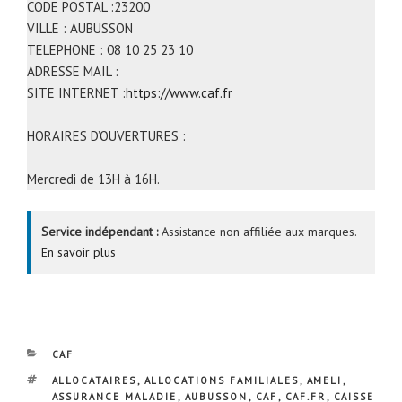
CODE POSTAL :23200
VILLE : AUBUSSON
TELEPHONE : 08 10 25 23 10
ADRESSE MAIL :
SITE INTERNET :
https://www.caf.fr
HORAIRES D’OUVERTURES :
Mercredi de 13H à 16H.
Service indépendant :
Assistance non affiliée aux marques.
En savoir plus
CATÉGORIES
CAF
ÉTIQUETTES
ALLOCATAIRES
,
ALLOCATIONS FAMILIALES
,
AMELI
,
ASSURANCE MALADIE
,
AUBUSSON
,
CAF
,
CAF.FR
,
CAISSE