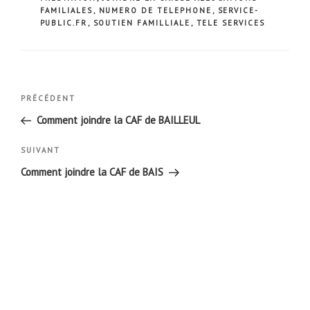
FAMILIALES
,
NUMERO DE TELEPHONE
,
SERVICE-
PUBLIC.FR
,
SOUTIEN FAMILLIALE
,
TELE SERVICES
Navigation
Article
PRÉCÉDENT
de
précédent
Comment joindre la CAF de BAILLEUL
l’article
Article
SUIVANT
suivant
Comment joindre la CAF de BAIS