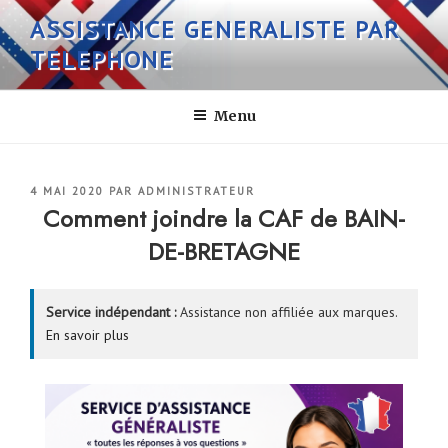
Aller
ASSISTANCE GENERALISTE PAR
au
TELEPHONE
contenu
principal
Menu
PUBLIÉ
4 MAI 2020
PAR
ADMINISTRATEUR
LE
Comment joindre la CAF de BAIN-
DE-BRETAGNE
Service indépendant :
Assistance non affiliée aux marques.
En savoir plus