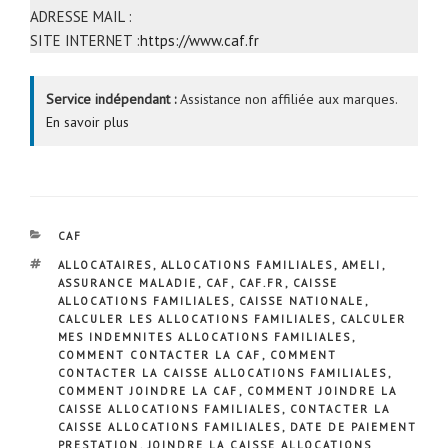
ADRESSE MAIL :
SITE INTERNET :
https://www.caf.fr
Service indépendant :
Assistance non affiliée aux marques.
En savoir plus
CATÉGORIES
CAF
ÉTIQUETTES
ALLOCATAIRES
,
ALLOCATIONS FAMILIALES
,
AMELI
,
ASSURANCE MALADIE
,
CAF
,
CAF.FR
,
CAISSE
ALLOCATIONS FAMILIALES
,
CAISSE NATIONALE
,
CALCULER LES ALLOCATIONS FAMILIALES
,
CALCULER
MES INDEMNITES ALLOCATIONS FAMILIALES
,
COMMENT CONTACTER LA CAF
,
COMMENT
CONTACTER LA CAISSE ALLOCATIONS FAMILIALES
,
COMMENT JOINDRE LA CAF
,
COMMENT JOINDRE LA
CAISSE ALLOCATIONS FAMILIALES
,
CONTACTER LA
CAISSE ALLOCATIONS FAMILIALES
,
DATE DE PAIEMENT
PRESTATION
,
JOINDRE LA CAISSE ALLOCATIONS