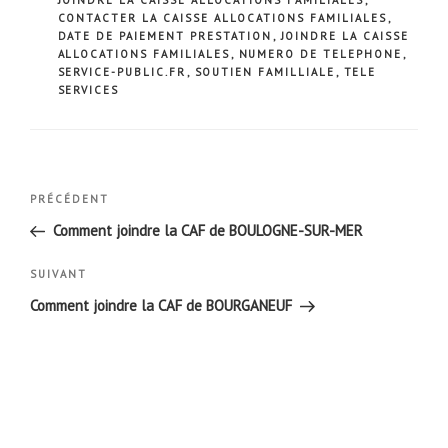
CONTACTER LA CAISSE ALLOCATIONS FAMILIALES
,
DATE DE PAIEMENT PRESTATION
,
JOINDRE LA CAISSE
ALLOCATIONS FAMILIALES
,
NUMERO DE TELEPHONE
,
SERVICE-PUBLIC.FR
,
SOUTIEN FAMILLIALE
,
TELE
SERVICES
Navigation
Article
PRÉCÉDENT
de
précédent
Comment joindre la CAF de BOULOGNE-SUR-MER
l’article
Article
SUIVANT
suivant
Comment joindre la CAF de BOURGANEUF