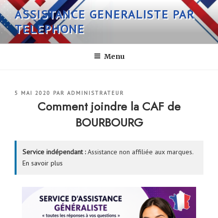
Aller
ASSISTANCE GENERALISTE PAR
au
TELEPHONE
contenu
principal
Menu
PUBLIÉ
5 MAI 2020
PAR
ADMINISTRATEUR
LE
Comment joindre la CAF de
BOURBOURG
Service indépendant :
Assistance non affiliée aux marques.
En savoir plus