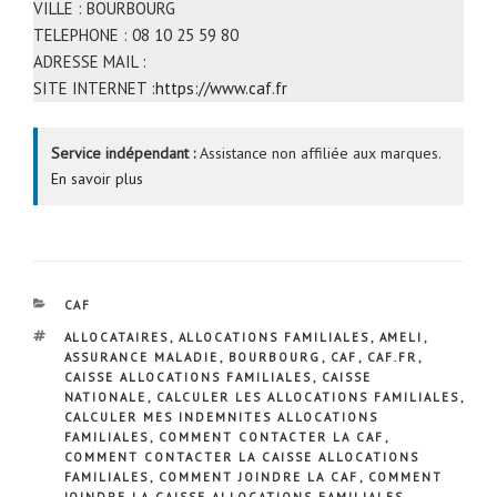
VILLE : BOURBOURG
TELEPHONE : 08 10 25 59 80
ADRESSE MAIL :
SITE INTERNET :
https://www.caf.fr
Service indépendant :
Assistance non affiliée aux marques.
En savoir plus
CATÉGORIES
CAF
ÉTIQUETTES
ALLOCATAIRES
,
ALLOCATIONS FAMILIALES
,
AMELI
,
ASSURANCE MALADIE
,
BOURBOURG
,
CAF
,
CAF.FR
,
CAISSE ALLOCATIONS FAMILIALES
,
CAISSE
NATIONALE
,
CALCULER LES ALLOCATIONS FAMILIALES
,
CALCULER MES INDEMNITES ALLOCATIONS
FAMILIALES
,
COMMENT CONTACTER LA CAF
,
COMMENT CONTACTER LA CAISSE ALLOCATIONS
FAMILIALES
,
COMMENT JOINDRE LA CAF
,
COMMENT
JOINDRE LA CAISSE ALLOCATIONS FAMILIALES
,