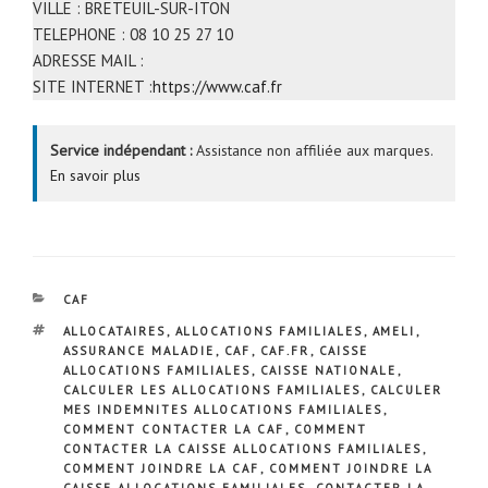
VILLE : BRETEUIL-SUR-ITON
TELEPHONE : 08 10 25 27 10
ADRESSE MAIL :
SITE INTERNET :
https://www.caf.fr
Service indépendant :
Assistance non affiliée aux marques.
En savoir plus
CATÉGORIES
CAF
ÉTIQUETTES
ALLOCATAIRES
,
ALLOCATIONS FAMILIALES
,
AMELI
,
ASSURANCE MALADIE
,
CAF
,
CAF.FR
,
CAISSE
ALLOCATIONS FAMILIALES
,
CAISSE NATIONALE
,
CALCULER LES ALLOCATIONS FAMILIALES
,
CALCULER
MES INDEMNITES ALLOCATIONS FAMILIALES
,
COMMENT CONTACTER LA CAF
,
COMMENT
CONTACTER LA CAISSE ALLOCATIONS FAMILIALES
,
COMMENT JOINDRE LA CAF
,
COMMENT JOINDRE LA
CAISSE ALLOCATIONS FAMILIALES
,
CONTACTER LA