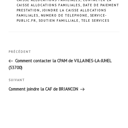
CAISSE ALLOCATIONS FAMILIALES
,
DATE DE PAIEMENT
PRESTATION
,
JOINDRE LA CAISSE ALLOCATIONS
FAMILIALES
,
NUMERO DE TELEPHONE
,
SERVICE-
PUBLIC.FR
,
SOUTIEN FAMILLIALE
,
TELE SERVICES
Navigation
Article
PRÉCÉDENT
de
précédent
Comment contacter la CPAM de VILLAINES-LA-JUHEL
l’article
(53700)
Article
SUIVANT
suivant
Comment joindre la CAF de BRIANCON