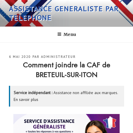
Aller
ASSISTANCE GENERALISTE PAR
au
TELEPHONE
contenu
principal
Menu
PUBLIÉ
6 MAI 2020
PAR
ADMINISTRATEUR
LE
Comment joindre la CAF de
BRETEUIL-SUR-ITON
Service indépendant :
Assistance non affiliée aux marques.
En savoir plus