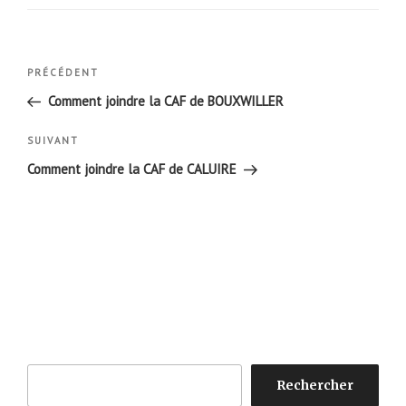
Navigation
Article
PRÉCÉDENT
de
précédent
Comment joindre la CAF de BOUXWILLER
l’article
Article
SUIVANT
suivant
Comment joindre la CAF de CALUIRE
Rechercher
Rechercher