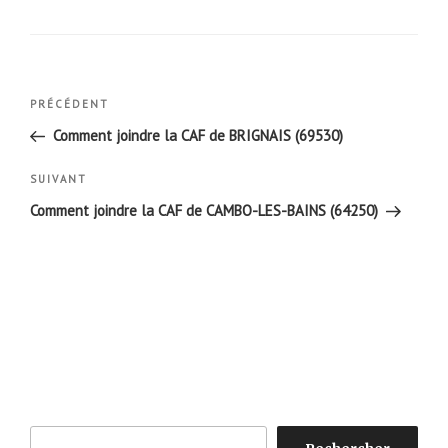
Navigation
Article
PRÉCÉDENT
de
précédent
Comment joindre la CAF de BRIGNAIS (69530)
l’article
Article
SUIVANT
suivant
Comment joindre la CAF de CAMBO-LES-BAINS (64250)
Rechercher