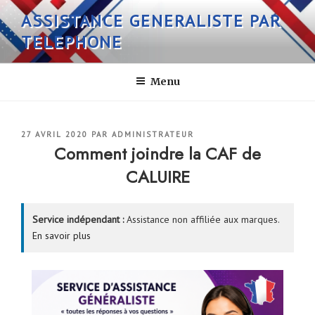
Aller
ASSISTANCE GENERALISTE PAR
au
TELEPHONE
contenu
principal
Menu
PUBLIÉ
27 AVRIL 2020
PAR
ADMINISTRATEUR
LE
Comment joindre la CAF de
CALUIRE
Service indépendant :
Assistance non affiliée aux marques.
En savoir plus