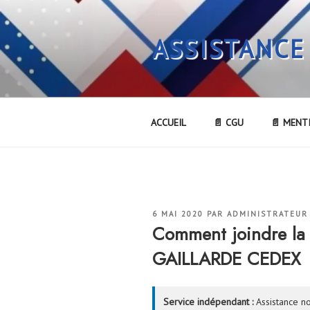
Aller
au
ASSISTANCE
contenu
principal
ACCUEIL
📄 CGU
📄 MENT
PUBLIÉ
6 MAI 2020
PAR
ADMINISTRATEUR
LE
Comment joindre la
GAILLARDE CEDEX
Service indépendant :
Assistance no