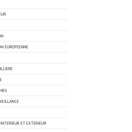
EUR
ON
ON EUROPEENNE
LLIERE
E
IMES
VEILLANCE
NTERIEUR ET EXTERIEUR