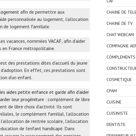
CAF
 logement
afin de permettre aux
CHAINE DE TEL
’aide personnalisée au logement, l’allocation
CHAINE DE TV
on de logement familiale.
CHAT WEBCAM
r les vacances, nommées
VACAF
, afin d’aider
COMPAGNIE AE
s en France métropolitaine.
COMPLEMENTS 
i est des prestations dites d’accueil du jeune
CONSTRUCTEU
 d’adoption. En effet, ces prestations sont
tion d’un enfant.
COSMETIQUE
CPAM
es aides petite enfance et garde afin d’aider
garder leur progéniture
: complément de libre
CUISINE
 de libre choix d’activité. Ils sont
CUISINISTE
liales, le complément familial, l’allocation
l’allocation de rentrée scolaire, l’allocation
DENTISTE
’éducation de l’enfant handicapé. Dans
nt assurer le recouvrement des pensions
DEPANNEUR AU