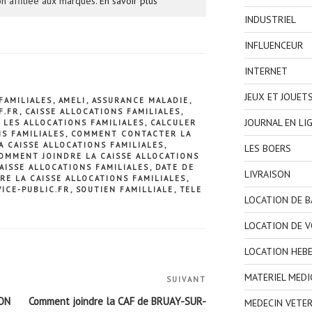
n affiliée aux marques.
En savoir plus
INDUSTRIEL
INFLUENCEUR
INTERNET
JEUX ET JOUET
FAMILIALES
,
AMELI
,
ASSURANCE MALADIE
,
F.FR
,
CAISSE ALLOCATIONS FAMILIALES
,
JOURNAL EN LI
 LES ALLOCATIONS FAMILIALES
,
CALCULER
S FAMILIALES
,
COMMENT CONTACTER LA
 CAISSE ALLOCATIONS FAMILIALES
,
LES BOERS
OMMENT JOINDRE LA CAISSE ALLOCATIONS
AISSE ALLOCATIONS FAMILIALES
,
DATE DE
LIVRAISON
RE LA CAISSE ALLOCATIONS FAMILIALES
,
VICE-PUBLIC.FR
,
SOUTIEN FAMILLIALE
,
TELE
LOCATION DE 
LOCATION DE V
LOCATION HEB
MATERIEL MEDI
SUIVANT
Article
suivant
CON
Comment joindre la CAF de BRUAY-SUR-
MEDECIN VETER