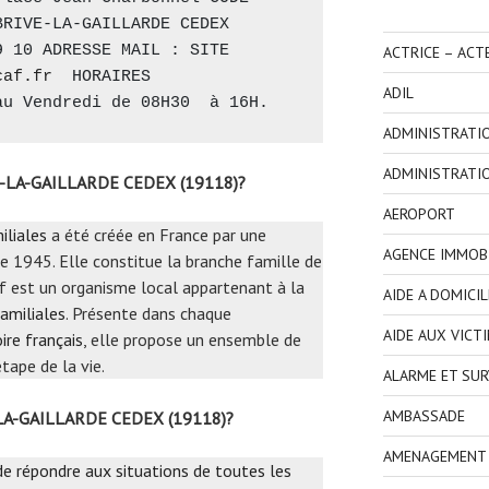
RIVE-LA-GAILLARDE CEDEX 
 10 ADRESSE MAIL : SITE 
ACTRICE – ACT
caf.fr
  HORAIRES 
ADIL
au Vendredi de 08H30  à 16H.
ADMINISTRATI
ADMINISTRATI
E-LA-GAILLARDE CEDEX (19118)?
AEROPORT
iliales
a été créée en France par une
AGENCE IMMOBI
e 1945. Elle constitue la branche famille de
Caf est un organisme local appartenant à la
AIDE A DOMICIL
amiliales
. Présente dans chaque
AIDE AUX VICT
ire français
, elle propose un ensemble de
tape de la vie.
ALARME ET SUR
AMBASSADE
E-LA-GAILLARDE CEDEX (19118)?
AMENAGEMENT I
 de répondre aux situations de toutes les