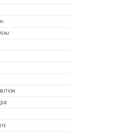
XI
'EAU
IBUTION
QUE
NTE