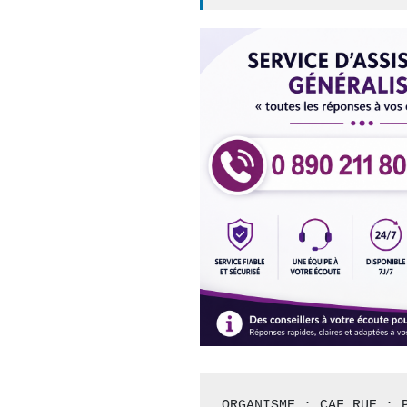
ORGANISME : CAF RUE : P