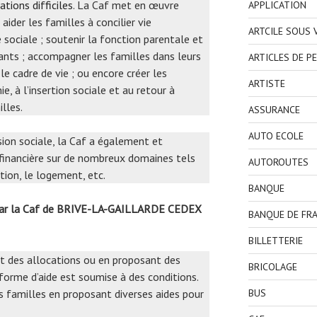
ations difficiles
. La Caf met en œuvre
APPLICATION
aider les familles à concilier vie
ARTCILE SOUS
e sociale ; soutenir la fonction parentale et
fants ; accompagner les familles dans leurs
ARTICLES DE P
le cadre de vie ; ou encore créer les
ARTISTE
, à l’insertion sociale et au retour à
lles.
ASSURANCE
AUTO ECOLE
ssion sociale, la Caf a également et
 financière sur de nombreux domaines tels
AUTOROUTES
rtion, le logement, etc.
BANQUE
 par la Caf de BRIVE-LA-GAILLARDE CEDEX
BANQUE DE FR
BILLETTERIE
nt des allocations ou en proposant des
BRICOLAGE
orme d’aide est soumise à des conditions.
s familles en proposant diverses aides pour
BUS