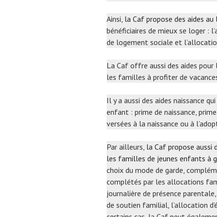
Ainsi,
la Caf propose des aides au
bénéficiaires de mieux se loger : l
de logement sociale et l’allocati
La Caf offre aussi des aides pou
les familles à profiter de vacance
Il y a aussi des aides naissance qu
enfant : prime de naissance, prime
versées à la naissance ou à l’adop
Par ailleurs,
la Caf propose aussi d
les familles de jeunes enfants à 
choix du mode de garde, complément
complétés par les allocations fami
journalière de présence parentale, 
de soutien familial, l’allocation d
certains cas, la Caf peut égaleme