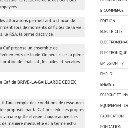
 impayées.
E-COMMERCE
i des allocations permettant à chacun de
EDITION
mment lors de moments difficiles de la vie :
ELECTRICITE
, le RSA, la prime d’activité.
ELECTROMENA
 la Caf propose un ensemble de
ELECTRONIQUE
événements de la vie. On peut citer la prime
oration de l’habitat, les aides et services
EMISSION TV
EMPLOI
e la Caf de BRIVE-LA-GAILLARDE CEDEX
ENERGIE
EPARGNE ET IN
, il faut remplir des conditions de ressources
EQUIPEMENT D
aide proposée par la Caf possède ses propres
 via une grille révisée chaque année. Les
FABRICATION
s de manière mensuelle et à terme échu.
FONDATION