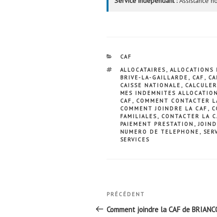
Service indépendant :
Assistance no
CATÉGORIES
CAF
ÉTIQUETTES
ALLOCATAIRES
,
ALLOCATIONS 
BRIVE-LA-GAILLARDE
,
CAF
,
CA
CAISSE NATIONALE
,
CALCULER
MES INDEMNITES ALLOCATION
CAF
,
COMMENT CONTACTER LA
COMMENT JOINDRE LA CAF
,
C
FAMILIALES
,
CONTACTER LA C
PAIEMENT PRESTATION
,
JOIND
NUMERO DE TELEPHONE
,
SER
SERVICES
Navigation
Article
PRÉCÉDENT
de
précédent
Comment joindre la CAF de BRIAN