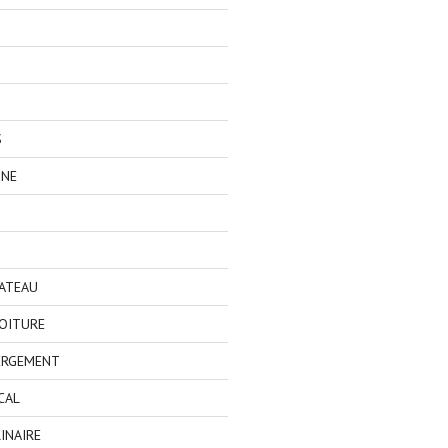
S
GNE
BATEAU
OITURE
ERGEMENT
CAL
INAIRE