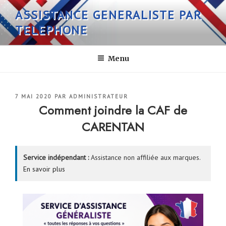
Aller
ASSISTANCE GENERALISTE PAR
au
TELEPHONE
contenu
principal
Menu
PUBLIÉ
7 MAI 2020
PAR
ADMINISTRATEUR
LE
Comment joindre la CAF de
CARENTAN
Service indépendant :
Assistance non affiliée aux marques.
En savoir plus