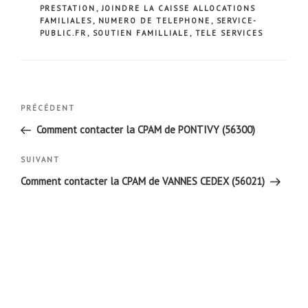
PRESTATION
,
JOINDRE LA CAISSE ALLOCATIONS
FAMILIALES
,
NUMERO DE TELEPHONE
,
SERVICE-
PUBLIC.FR
,
SOUTIEN FAMILLIALE
,
TELE SERVICES
Navigation
Article
PRÉCÉDENT
de
précédent
Comment contacter la CPAM de PONTIVY (56300)
l’article
Article
SUIVANT
suivant
Comment contacter la CPAM de VANNES CEDEX (56021)