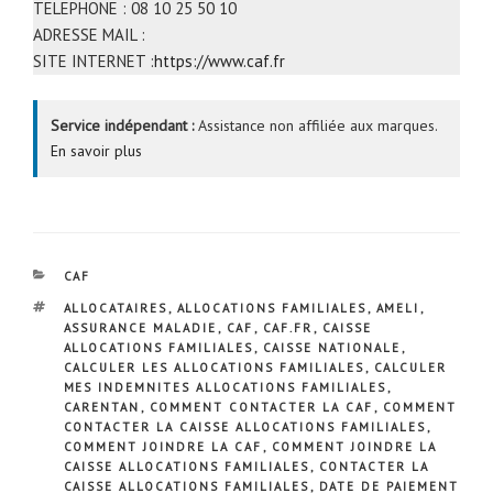
TELEPHONE : 08 10 25 50 10
ADRESSE MAIL :
SITE INTERNET :
https://www.caf.fr
Service indépendant :
Assistance non affiliée aux marques.
En savoir plus
CATÉGORIES
CAF
ÉTIQUETTES
ALLOCATAIRES
,
ALLOCATIONS FAMILIALES
,
AMELI
,
ASSURANCE MALADIE
,
CAF
,
CAF.FR
,
CAISSE
ALLOCATIONS FAMILIALES
,
CAISSE NATIONALE
,
CALCULER LES ALLOCATIONS FAMILIALES
,
CALCULER
MES INDEMNITES ALLOCATIONS FAMILIALES
,
CARENTAN
,
COMMENT CONTACTER LA CAF
,
COMMENT
CONTACTER LA CAISSE ALLOCATIONS FAMILIALES
,
COMMENT JOINDRE LA CAF
,
COMMENT JOINDRE LA
CAISSE ALLOCATIONS FAMILIALES
,
CONTACTER LA
CAISSE ALLOCATIONS FAMILIALES
,
DATE DE PAIEMENT