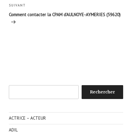
Article
SUIVANT
suivant
Comment contacter la CPAM d’AULNOYE-AYMERIES (59620)
Rechercher
Rechercher
ACTRICE – ACTEUR
ADIL