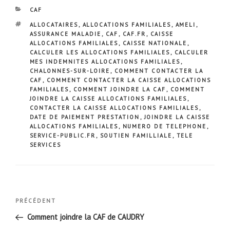
CATÉGORIES
CAF
ÉTIQUETTES
ALLOCATAIRES
,
ALLOCATIONS FAMILIALES
,
AMELI
,
ASSURANCE MALADIE
,
CAF
,
CAF.FR
,
CAISSE
ALLOCATIONS FAMILIALES
,
CAISSE NATIONALE
,
CALCULER LES ALLOCATIONS FAMILIALES
,
CALCULER
MES INDEMNITES ALLOCATIONS FAMILIALES
,
CHALONNES-SUR-LOIRE
,
COMMENT CONTACTER LA
CAF
,
COMMENT CONTACTER LA CAISSE ALLOCATIONS
FAMILIALES
,
COMMENT JOINDRE LA CAF
,
COMMENT
JOINDRE LA CAISSE ALLOCATIONS FAMILIALES
,
CONTACTER LA CAISSE ALLOCATIONS FAMILIALES
,
DATE DE PAIEMENT PRESTATION
,
JOINDRE LA CAISSE
ALLOCATIONS FAMILIALES
,
NUMERO DE TELEPHONE
,
SERVICE-PUBLIC.FR
,
SOUTIEN FAMILLIALE
,
TELE
SERVICES
Navigation
Article
PRÉCÉDENT
de
précédent
Comment joindre la CAF de CAUDRY
l’article