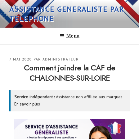
Aller
ASSISTANCE GENERALISTE PAR
au
TELEPHONE
contenu
principal
Menu
PUBLIÉ
7 MAI 2020
PAR
ADMINISTRATEUR
LE
Comment joindre la CAF de
CHALONNES-SUR-LOIRE
Service indépendant :
Assistance non affiliée aux marques.
En savoir plus