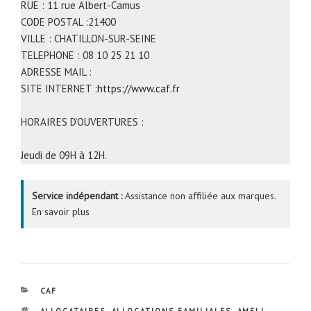
RUE : 11 rue Albert-Camus
CODE POSTAL :21400
VILLE : CHATILLON-SUR-SEINE
TELEPHONE : 08 10 25 21 10
ADRESSE MAIL :
SITE INTERNET :
https://www.caf.fr
HORAIRES D’OUVERTURES :
Jeudi de 09H à 12H.
Service indépendant :
Assistance non affiliée aux marques.
En savoir plus
CATÉGORIES
CAF
ÉTIQUETTES
ALLOCATAIRES
,
ALLOCATIONS FAMILIALES
,
AMELI
,