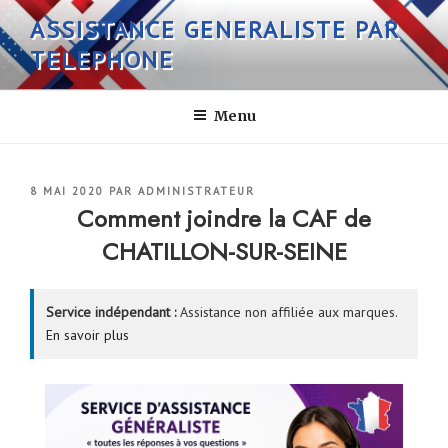
Aller
ASSISTANCE GENERALISTE PAR
au
TELEPHONE
contenu
principal
Menu
PUBLIÉ
8 MAI 2020
PAR
ADMINISTRATEUR
LE
Comment joindre la CAF de
CHATILLON-SUR-SEINE
Service indépendant :
Assistance non affiliée aux marques.
En savoir plus