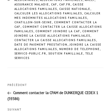
ASSURANCE MALADIE
,
CAF
,
CAF.FR
,
CAISSE
ALLOCATIONS FAMILIALES
,
CAISSE NATIONALE
,
CALCULER LES ALLOCATIONS FAMILIALES
,
CALCULER
MES INDEMNITES ALLOCATIONS FAMILIALES
,
CHATILLON-SUR-SEINE
,
COMMENT CONTACTER LA
CAF
,
COMMENT CONTACTER LA CAISSE ALLOCATIONS
FAMILIALES
,
COMMENT JOINDRE LA CAF
,
COMMENT
JOINDRE LA CAISSE ALLOCATIONS FAMILIALES
,
CONTACTER LA CAISSE ALLOCATIONS FAMILIALES
,
DATE DE PAIEMENT PRESTATION
,
JOINDRE LA CAISSE
ALLOCATIONS FAMILIALES
,
NUMERO DE TELEPHONE
,
SERVICE-PUBLIC.FR
,
SOUTIEN FAMILLIALE
,
TELE
SERVICES
Navigation
Article
PRÉCÉDENT
de
précédent
Comment contacter la CPAM de DUNKERQUE CEDEX 1
l’article
(59386)
Article
SUIVANT